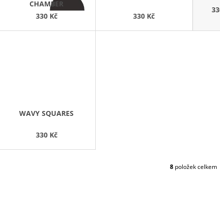
CHAMBER
33
330 Kč
330 Kč
WAVY SQUARES
330 Kč
8
položek celkem
O
V
L
Á
D
A