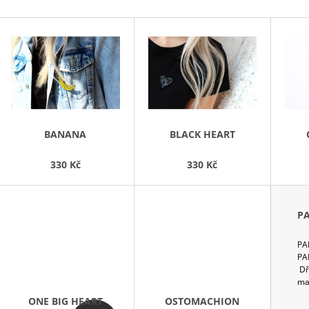
V
Ý
P
S
P
R
BANANA
BLACK HEART
O
D
330 Kč
330 Kč
U
K
P
T
Ů
PA
PA
Dř
ma
ONE BIG HEART
OSTOMACHION