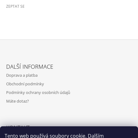
ZEPTAT SE
Z
Á
DALŠÍ INFORMACE
P
Doprava a platba
A
Obchodní podmínky
T
Podmínky ochrany osobních údajů
Í
Máte dotaz?
KONTAKT
Tento web používá soubory cookie. Dalším