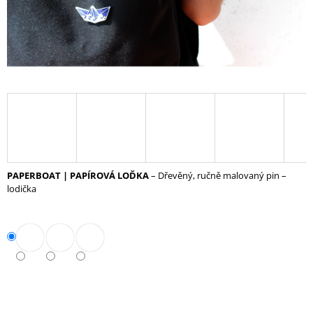
A
J
Í
T
?
HLEDAT
PAPERBOAT | PAPÍROVÁ LOĎKA
– Dřevěný, ručně malovaný pin –
lodička