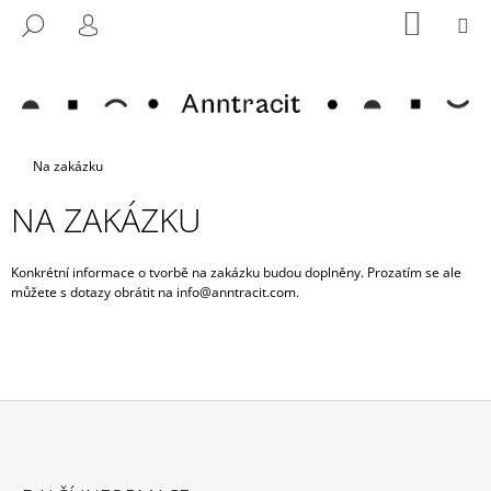
K
Přejít
NÁKUP
M
HLEDAT
na
KOŠÍK
O
PŘIHLÁŠENÍ
ZPĚT
ZPĚT
obsah
Š
Í
C
K
O
Domů
Na zakázku
P
O
NA ZAKÁZKU
T
Ř
Konkrétní informace o tvorbě na zakázku budou doplněny. Prozatím se ale
E
můžete s dotazy obrátit na info@anntracit.com.
B
U
J
E
T
Z
E
Á
N