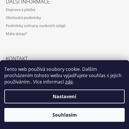
DALŠÍ INFORMACE
P
A
Doprava a platba
A
J
Obchodní podmínky
T
Í
Podmínky ochrany osobních údajů
Í
T
Máte dotaz?
?
KONTAKT
HLEDAT
Tento web používá soubory cookie. Dalším
info@anntracit.com
procházením tohoto webu vyjadřujete souhlas s jejich
používáním.. Více informací
zde
.
Instagram
Nastavení
© 2026 Anntracit. Všechna práva vyhrazena.
Vytvořil Shoptet
Souhlasím