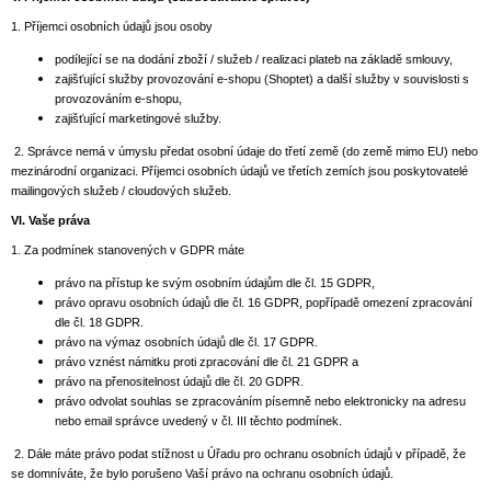
1. Příjemci osobních údajů jsou osoby
podílející se na dodání zboží / služeb / realizaci plateb na základě smlouvy,
zajišťující služby provozování e-shopu (Shoptet) a další služby v souvislosti s
provozováním e-shopu,
zajišťující marketingové služby.
2. Správce nemá v úmyslu předat osobní údaje do třetí země (do země mimo EU) nebo
mezinárodní organizaci. Příjemci osobních údajů ve třetích zemích jsou poskytovatelé
mailingových služeb / cloudových služeb.
VI.
Vaše práva
1. Za podmínek stanovených v GDPR máte
právo na přístup ke svým osobním údajům dle čl. 15 GDPR,
právo opravu osobních údajů dle čl. 16 GDPR, popřípadě omezení zpracování
dle čl. 18 GDPR.
právo na výmaz osobních údajů dle čl. 17 GDPR.
právo vznést námitku proti zpracování dle čl. 21 GDPR a
právo na přenositelnost údajů dle čl. 20 GDPR.
právo odvolat souhlas se zpracováním písemně nebo elektronicky na adresu
nebo email správce uvedený v čl. III těchto podmínek.
2. Dále máte právo podat stížnost u Úřadu pro ochranu osobních údajů v případě, že
se domníváte, že bylo porušeno Vaší právo na ochranu osobních údajů.