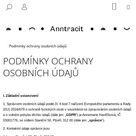
K
Přejít
NÁKUP
M
HLEDAT
na
KOŠÍK
O
PŘIHLÁŠENÍ
ZPĚT
ZPĚT
obsah
Š
Í
C
K
O
Domů
Podmínky ochrany osobních údajů
P
O
PODMÍNKY OCHRANY
T
OSOBNÍCH ÚDAJŮ
Ř
E
B
U
I.
Základní ustanovení
J
1. Správcem osobních údajů podle čl. 4 bod 7 nařízení Evropského parlamentu a Rady
E
(EU) 2016/679 o ochraně fyzických osob v souvislosti se zpracováním osobních údajů
a o volném pohybu těchto údajů (dále jen: „
GDPR
”) je Annemarie Havlíčková, IČ
T
03001776, se sídlem Staniční 50, Plzeň, 312 00 (dále jen: „
správce
“).
E
2. Kontaktní údaje správce jsou
N