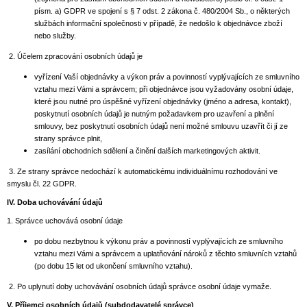
písm. a) GDPR ve spojení s § 7 odst. 2 zákona č. 480/2004 Sb., o některých
službách informační společnosti v případě, že nedošlo k objednávce zboží
nebo služby.
2. Účelem zpracování osobních údajů je
vyřízení Vaší objednávky a výkon práv a povinností vyplývajících ze smluvního
vztahu mezi Vámi a správcem; při objednávce jsou vyžadovány osobní údaje,
které jsou nutné pro úspěšné vyřízení objednávky (jméno a adresa, kontakt),
poskytnutí osobních údajů je nutným požadavkem pro uzavření a plnění
smlouvy, bez poskytnutí osobních údajů není možné smlouvu uzavřít či jí ze
strany správce plnit,
zasílání obchodních sdělení a činění dalších marketingových aktivit.
3. Ze strany správce nedochází k automatickému individuálnímu rozhodování ve
smyslu čl. 22 GDPR.
IV.
Doba uchovávání údajů
1. Správce uchovává osobní údaje
po dobu nezbytnou k výkonu práv a povinností vyplývajících ze smluvního
vztahu mezi Vámi a správcem a uplatňování nároků z těchto smluvních vztahů
(po dobu 15 let od ukončení smluvního vztahu).
2. Po uplynutí doby uchovávání osobních údajů správce osobní údaje vymaže.
V.
Příjemci osobních údajů (subdodavatelé správce)