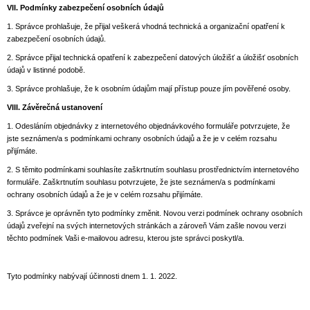
VII.
Podmínky zabezpečení osobních údajů
1. Správce prohlašuje, že přijal veškerá vhodná technická a organizační opatření k
zabezpečení osobních údajů.
2. Správce přijal technická opatření k zabezpečení datových úložišť a úložišť osobních
údajů v listinné podobě.
3. Správce prohlašuje, že k osobním údajům mají přístup pouze jím pověřené osoby.
VIII.
Závěrečná ustanovení
1. Odesláním objednávky z internetového objednávkového formuláře potvrzujete, že
jste seznámen/a s podmínkami ochrany osobních údajů a že je v celém rozsahu
přijímáte.
2. S těmito podmínkami souhlasíte zaškrtnutím souhlasu prostřednictvím internetového
formuláře. Zaškrtnutím souhlasu potvrzujete, že jste seznámen/a s podmínkami
ochrany osobních údajů a že je v celém rozsahu přijímáte.
3. Správce je oprávněn tyto podmínky změnit. Novou verzi podmínek ochrany osobních
údajů zveřejní na svých internetových stránkách a zároveň Vám zašle novou verzi
těchto podmínek Vaši e-mailovou adresu, kterou jste správci poskytl/a.
Tyto podmínky nabývají účinnosti dnem 1. 1. 2022.