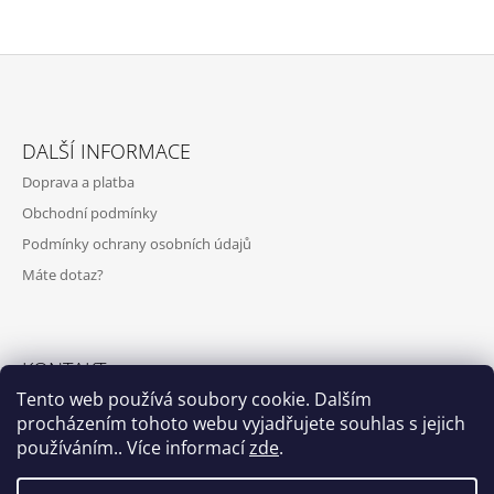
Z
Á
DALŠÍ INFORMACE
P
Doprava a platba
A
Obchodní podmínky
T
Podmínky ochrany osobních údajů
Í
Máte dotaz?
KONTAKT
Tento web používá soubory cookie. Dalším
info@anntracit.com
procházením tohoto webu vyjadřujete souhlas s jejich
používáním.. Více informací
zde
.