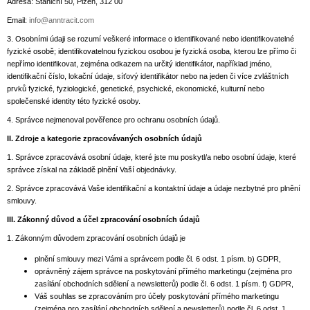
Adresa: Staniční 50, Plzeň, 312 00
A
Email:
info@anntracit.com
J
3. Osobními údaji se rozumí veškeré informace o identifikované nebo identifikovatelné
Í
fyzické osobě; identifikovatelnou fyzickou osobou je fyzická osoba, kterou lze přímo či
nepřímo identifikovat, zejména odkazem na určitý identifikátor, například jméno,
T
identifikační číslo, lokační údaje, síťový identifikátor nebo na jeden či více zvláštních
?
prvků fyzické, fyziologické, genetické, psychické, ekonomické, kulturní nebo
společenské identity této fyzické osoby.
4. Správce nejmenoval pověřence pro ochranu osobních údajů.
II.
Zdroje a kategorie zpracovávaných osobních údajů
1. Správce zpracovává osobní údaje, které jste mu poskytl/a nebo osobní údaje, které
HLEDAT
správce získal na základě plnění Vaší objednávky.
2. Správce zpracovává Vaše identifikační a kontaktní údaje a údaje nezbytné pro plnění
smlouvy.
III.
Zákonný důvod a účel zpracování osobních údajů
1. Zákonným důvodem zpracování osobních údajů je
plnění smlouvy mezi Vámi a správcem podle čl. 6 odst. 1 písm. b) GDPR,
oprávněný zájem správce na poskytování přímého marketingu (zejména pro
zasílání obchodních sdělení a newsletterů) podle čl. 6 odst. 1 písm. f) GDPR,
Váš souhlas se zpracováním pro účely poskytování přímého marketingu
(zejména pro zasílání obchodních sdělení a newsletterů) podle čl. 6 odst. 1